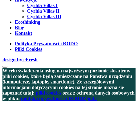
Cyrhla Villas I
Cyrhla Villas II
Cyrhla Villas III
Ecothinking
Blog
Kontakt
Polityka Prywatności i RODO
Pliki Cookies
design by eFresh
W celu świadczenia usług na najwyższym poziomie stosujemy
pliki cookies, które będą zamieszczane na Państwa urządzeniu
(komputerze, laptopie, smartfonie). Ze szczegółowymi
informacjami dotyczącymi cookies na tej stronie można się
zapoznać tutaj:
pliki cookies
oraz z ochroną danych osobowych
w pliku:
polityka prywatności i RODO
Zgoda