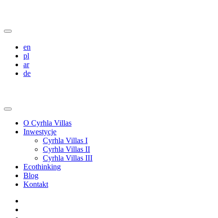
en
pl
ar
de
O Cyrhla Villas
Inwestycje
Cyrhla Villas I
Cyrhla Villas II
Cyrhla Villas III
Ecothinking
Blog
Kontakt