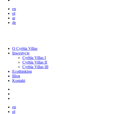
en
pl
ar
de
O Cyrhla Villas
Inwestycje
Cyrhla Villas I
Cyrhla Villas II
Cyrhla Villas III
Ecothinking
Blog
Kontakt
en
pl