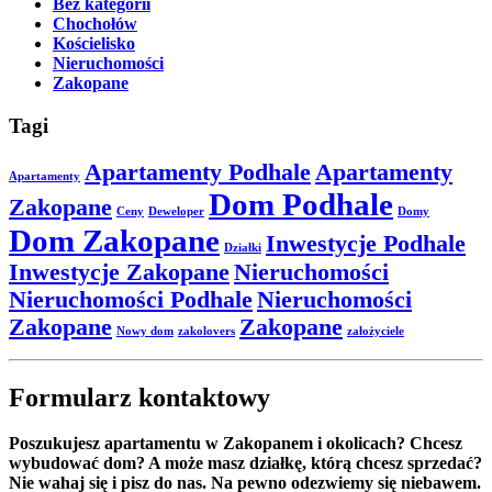
Bez kategorii
Chochołów
Kościelisko
Nieruchomości
Zakopane
Tagi
Apartamenty Podhale
Apartamenty
Apartamenty
Dom Podhale
Zakopane
Ceny
Deweloper
Domy
Dom Zakopane
Inwestycje Podhale
Działki
Inwestycje Zakopane
Nieruchomości
Nieruchomości Podhale
Nieruchomości
Zakopane
Zakopane
Nowy dom
zakolovers
założyciele
Formularz kontaktowy
Poszukujesz apartamentu w Zakopanem i okolicach? Chcesz
wybudować dom? A może masz działkę, którą chcesz sprzedać?
Nie wahaj się i pisz do nas. Na pewno odezwiemy się niebawem.