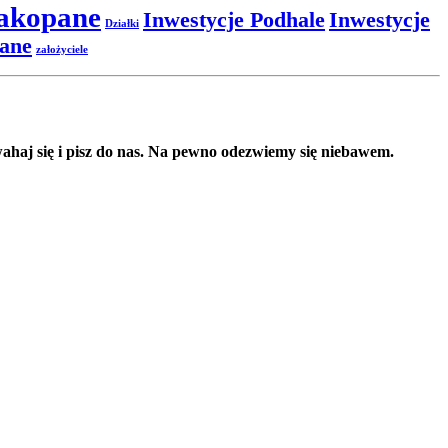
akopane
Inwestycje Podhale
Inwestycje
Działki
ane
założyciele
haj się i pisz do nas. Na pewno odezwiemy się niebawem.