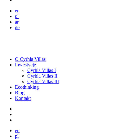
en
pl
ar
de
O Cyrhla Villas
Inwestycje
Cyrhla Villas I
Cyrhla Villas II
Cyrhla Villas III
Ecothinking
Blog
Kontakt
en
pl