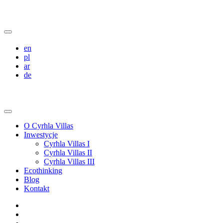
en
pl
ar
de
O Cyrhla Villas
Inwestycje
Cyrhla Villas I
Cyrhla Villas II
Cyrhla Villas III
Ecothinking
Blog
Kontakt