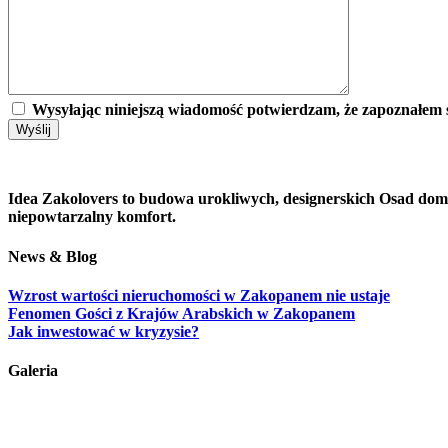
Wysyłając niniejszą wiadomość potwierdzam, że zapoznałem s
Idea Zakolovers to budowa urokliwych, designerskich Osad dom
niepowtarzalny komfort.
News & Blog
Wzrost wartości nieruchomości w Zakopanem nie ustaje
Fenomen Gości z Krajów Arabskich w Zakopanem
Jak inwestować w kryzysie?
Galeria