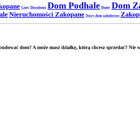
Dom Podhale
Dom Z
kopane
Ceny
Deweloper
Domy
ale
Nieruchomości Zakopane
Zakop
Nowy dom
zakolovers
dować dom? A może masz działkę, którą chcesz sprzedać? Nie wa