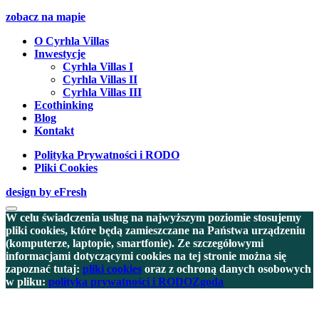
zobacz na mapie
O Cyrhla Villas
Inwestycje
Cyrhla Villas I
Cyrhla Villas II
Cyrhla Villas III
Ecothinking
Blog
Kontakt
Polityka Prywatności i RODO
Pliki Cookies
design by eFresh
W celu świadczenia usług na najwyższym poziomie stosujemy
pliki cookies, które będą zamieszczane na Państwa urządzeniu
(komputerze, laptopie, smartfonie). Ze szczegółowymi
informacjami dotyczącymi cookies na tej stronie można się
zapoznać tutaj:
pliki cookies
oraz z ochroną danych osobowych
w pliku:
polityka prywatności i RODO
Zgoda