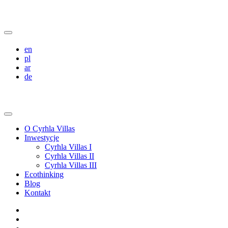
en
pl
ar
de
O Cyrhla Villas
Inwestycje
Cyrhla Villas I
Cyrhla Villas II
Cyrhla Villas III
Ecothinking
Blog
Kontakt