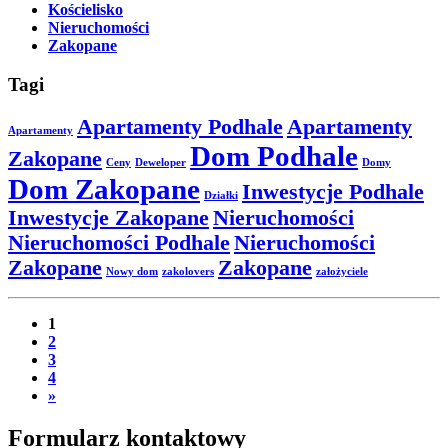
Kościelisko
Nieruchomości
Zakopane
Tagi
Apartamenty Podhale
Apartamenty
Apartamenty
Dom Podhale
Zakopane
Ceny
Deweloper
Domy
Dom Zakopane
Inwestycje Podhale
Działki
Inwestycje Zakopane
Nieruchomości
Nieruchomości Podhale
Nieruchomości
Zakopane
Zakopane
Nowy dom
zakolovers
założyciele
1
2
3
4
»
Formularz kontaktowy