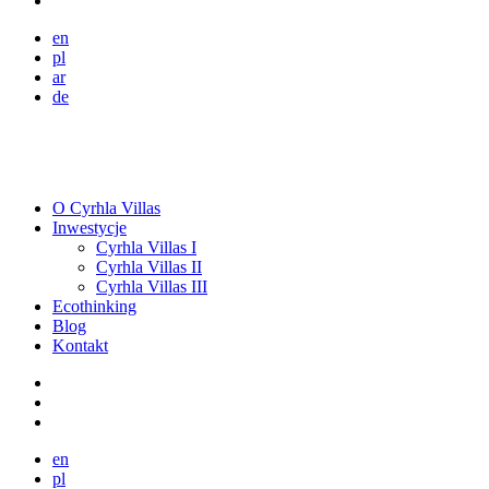
en
pl
ar
de
O Cyrhla Villas
Inwestycje
Cyrhla Villas I
Cyrhla Villas II
Cyrhla Villas III
Ecothinking
Blog
Kontakt
en
pl