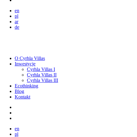
en
pl
ar
de
O Cyrhla Villas
Inwestycje
Cyrhla Villas I
Cyrhla Villas II
Cyrhla Villas III
Ecothinking
Blog
Kontakt
en
pl