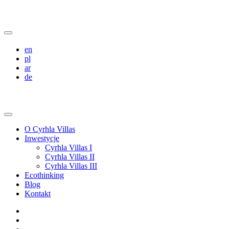
en
pl
ar
de
O Cyrhla Villas
Inwestycje
Cyrhla Villas I
Cyrhla Villas II
Cyrhla Villas III
Ecothinking
Blog
Kontakt