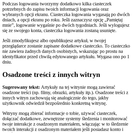
Podczas logowania tworzymy dodatkowo kilka ciasteczek
potrzebnych do zapisu twoich informacji logowania oraz
wybranych opcji ekranu. Ciasteczka logowania wygasają po dwóch
dniach, a opcji ekranu po roku. Jeśli zaznaczysz opcję „Pamiętaj
mnie”, logowanie wygaśnie po dwóch tygodniach. Jeśli wylogujesz
się ze swojego konta, ciasteczka logowania zostaną usunięte.
Jeśli zmodyfikujesz albo opublikujesz artykuł, w twojej
przeglądarce zostanie zapisane dodatkowe ciasteczko. To ciasteczko
nie zawiera żadnych danych osobistych, wskazując po prostu na
identyfikator przed chwilą edytowanego artykułu. Wygasa ono po 1
dniu.
Osadzone treści z innych witryn
Sugerowany tekst:
Artykuły na tej witrynie mogą zawierać
osadzone treści (np. filmy, obrazki, artykuły itp.). Osadzone treści z
innych witryn zachowują się analogicznie do tego, jakby
użytkownik odwiedził bezpośrednio konkretną witrynę.
Witryny mogą zbierać informacje o tobie, używać ciasteczek,
dołączać dodatkowe, zewnętrzne systemy śledzenia i monitorować
twoje interakcje z osadzonym materiałem, włączając w to śledzenie
twoich interakcji z osadzonym materiałem jeśli posiadasz konto i