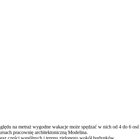
 względu na metraż wygodne wakacje może spędzać w nich od 4 do 6 os
ursach pracownię architektoniczną Modelina.
raz części wspólnych i terenu zielonego wokół budynków.