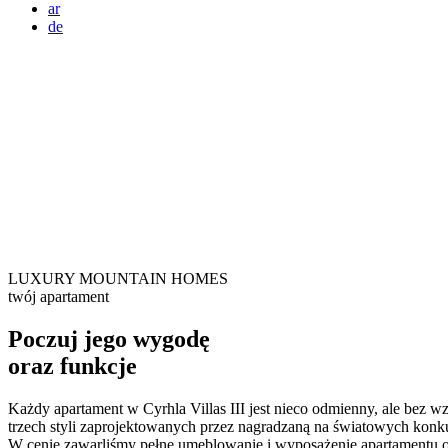
ar
de
LUXURY MOUNTAIN HOMES
twój apartament
Poczuj jego wygodę
oraz funkcje
Każdy apartament w Cyrhla Villas III jest nieco odmienny, ale bez
trzech styli zaprojektowanych przez nagradzaną na światowych konk
W cenie zawarliśmy pełne umeblowanie i wyposażenie apartamentu o