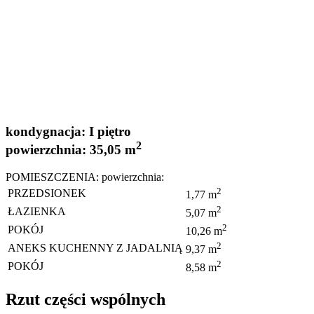
kondygnacja:
I piętro
2
powierzchnia:
35,05 m
POMIESZCZENIA:
powierzchnia:
2
PRZEDSIONEK
1,77 m
2
ŁAZIENKA
5,07 m
2
POKÓJ
10,26 m
2
ANEKS KUCHENNY Z JADALNIĄ
9,37 m
2
POKÓJ
8,58 m
Rzut części wspólnych