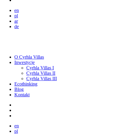
en
pl
ar
de
O Cyrhla Villas
Inwestycje
Cyrhla Villas I
Cyrhla Villas II
Cyrhla Villas III
Ecothinking
Blog
Kontakt
en
pl