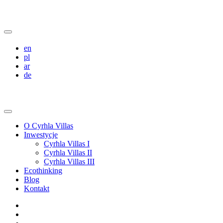
en
pl
ar
de
O Cyrhla Villas
Inwestycje
Cyrhla Villas I
Cyrhla Villas II
Cyrhla Villas III
Ecothinking
Blog
Kontakt